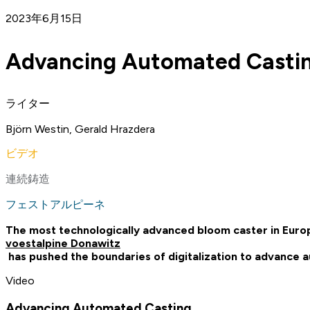
2023年6月15日
Advancing Automated Casting
ライター
Björn Westin, Gerald Hrazdera
ビデオ
連続鋳造
フェストアルピーネ
The most technologically advanced bloom caster in Eur
voestalpine Donawitz
has pushed the boundaries of digitalization to advance
Video
Advancing Automated Casting