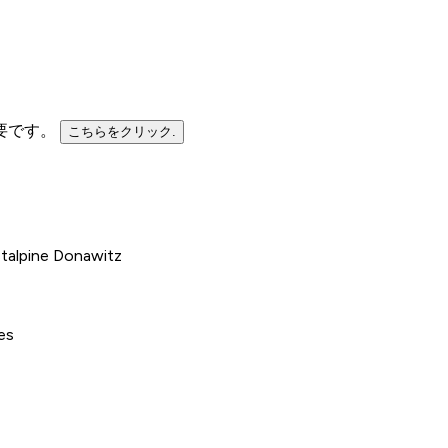
要です。
こちらをクリック
.
talpine Donawitz
es