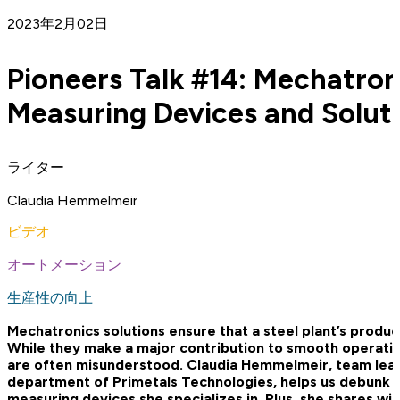
2023年2月02日
Pioneers Talk #14: Mechatro
Measuring Devices and Solut
ライター
Claudia Hemmelmeir
ビデオ
オートメーション
生産性の向上
Mechatronics solutions ensure that a steel plant’s produc
While they make a major contribution to smooth operatio
are often misunderstood. Claudia Hemmelmeir, team lead
department of Primetals Technologies, helps us debunk 
measuring devices
she specializes in. Plus, she shares wi