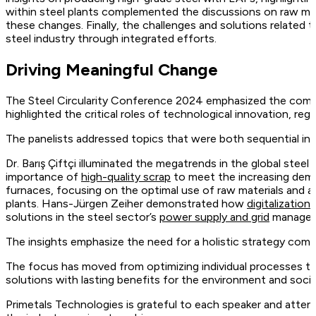
within steel plants complemented the discussions on raw mate
these changes. Finally, the challenges and solutions related 
steel industry through integrated efforts.
Driving Meaningful Change
The Steel Circularity Conference 2024 emphasized the compr
highlighted the critical roles of technological innovation, re
The panelists addressed topics that were both sequential in 
Dr. Barış Çiftçi illuminated the megatrends in the global ste
importance of
high-quality scrap
to meet the increasing dem
furnaces, focusing on the optimal use of raw materials and 
plants. Hans-Jürgen Zeiher demonstrated how
digitalization
solutions in the steel sector’s
power supply and grid
managem
The insights emphasize the need for a holistic strategy combi
The focus has moved from optimizing individual processes to
solutions with lasting benefits for the environment and soci
Primetals Technologies is grateful to each speaker and attend