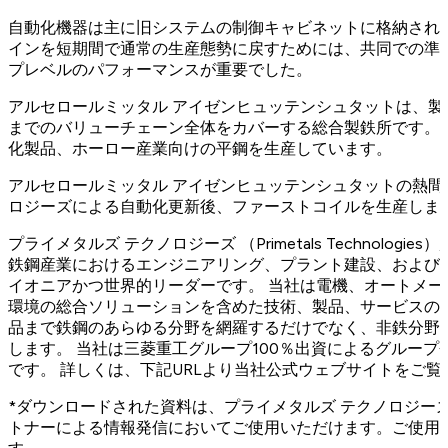
自動化機器は主に旧システムの制御キャビネットに格納され
インを短期間で通常の生産態勢に戻すためには、共同での準
プレベルのパフォーマンスが重要でした。
アルセロールミッタル アイゼンヒュッテンシュタットは、
までのバリューチェーン全体をカバーする総合製鉄所です。 1
化製品、ホーロー産業向けの平鋼を生産しています。
アルセロールミッタル アイゼンヒュッテンシュタットの熱間
ロジーズによる自動化更新後、ファーストコイルを生産しま
プライメタルズ テクノロジーズ （Primetals Technolog
鉄鋼産業におけるエンジニアリング、プラント建設、および
イオニアかつ世界的リーダーです。 当社は電機、オートメ
環境の総合ソリューションを含めた技術、製品、サービスの
品まで鉄鋼のあらゆる分野を網羅するだけでなく、非鉄分野
します。 当社は三菱重工グループ100％出資によるグループ会
です。 詳しくは、下記URLより当社公式ウェブサイトをご覧
*ダウンロードされた資料は、プライメタルズ テクノロジー
トナーによる情報発信においてご使用いただけます。ご使用