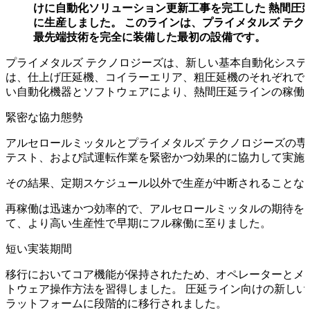
けに自動化ソリューション更新工事を完工した 熱間圧
に生産しました。 このラインは、プライメタルズ テ
最先端技術を完全に装備した最初の設備です。
プライメタルズ テクノロジーズは、新しい基本自動化システ
は、仕上げ圧延機、コイラーエリア、粗圧延機のそれぞれで2
い自動化機器とソフトウェアにより、熱間圧延ラインの稼働
緊密な協力態勢
アルセロールミッタルとプライメタルズ テクノロジーズの
テスト、および試運転作業を緊密かつ効果的に協力して実施
その結果、定期スケジュール以外で生産が中断されることな
再稼働は迅速かつ効率的で、アルセロールミッタルの期待を
て、より高い生産性で早期にフル稼働に至りました。
短い実装期間
移行においてコア機能が保持されたため、オペレーターとメ
トウェア操作方法を習得しました。 圧延ライン向けの新し
ラットフォームに段階的に移行されました。