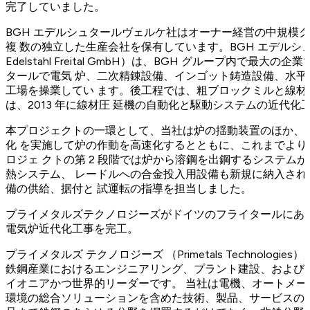
完了していました。
BGH エデルシュタールヴェルケ社はオーナー経営の中規模
複 数の独立した生産会社を保有しています。BGH エデルシュ
Edelstahl Freital GmbH）は、BGH グループ内で
タールで電気 炉、二次精錬設備、インゴット鋳造設備、水
工場を操業してい ます。後工程では、粗ブロックミルと線
は、2013 年に線材圧 延機の自動化と駆動システムの近代
本プロジェクトの一環として、当社は炉の揺動装置のほか、
化 を実施して炉の作動を高速化するとともに、これまでよ
ロジェ クトの第 2 段階では炉から溶鋼を出鋼するシステム
熱システム、 レードルへの合金投入用設備も新規に納入さ
備の供給、据付と 試運転の指導を担当しました。
プライメタルズテクノロジーズがドイツのフライタールにある 
電気炉近代化工事を完工。
プライメタルズ テクノロジーズ （Primetals Technolog
鉄鋼産業におけるエンジニアリング、プラント建設、および
イオニアかつ世界的リーダーです。 当社は電機、オートメ
環境の総合ソリューションを含めた技術、製品、サービスの