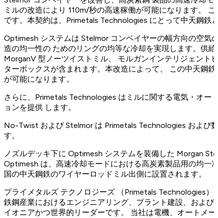
ミルの改造により 110m/秒の高速稼働が可能になります。 こ
です。本契約は、Primetals Technologies にとって中天
Optimesh システムは Stelmor コンベイヤーの幅方向
造の均一性の ためのリングの均等な冷却を実現します。供
MorganV 型ノーツイストミル、 モルガンインテリジェン
ターボックスが含まれます。本改造によって、 この中天鋼鉄は 
が可能になります。
さらに、Primetals Technologies はミルに関する電
ョンを提供 します。
No-Twist および Stelmor は Primetals Technolo
す。
ノズルデッキ下に Optimesh システムを装備した Morgan S
Optimesh は、高速冷却モードにおける高炭素製品用の均
国の中天鋼鉄のワイヤーロッドミル出側に設置されます。
プライメタルズ テクノロジーズ （Primetals Technolog
鉄鋼産業におけるエンジニアリング、プラント建設、および
イオニアかつ世界的リーダーです。 当社は電機、オートメ