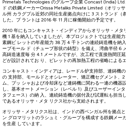
Primetals Technologies のグループ企業 Concast (In
ド の鉄鋼メーカーOrissa Metaliks Private Limit
ル州 カラグプル近郊の同社生産拠点向けに 3 ストランド（
した。プ ラントは 2016 年 11 月に稼働開始の予定です。
2010 年にもコンキャスト・インディアからオリッサ・メタリ
機 1 基を納入していましたが、本プロジェクトでは生産能力増強
素鋼ビ レットの年産能力 38 万 4 千トンの連続鋳造機を
ーブモール ド（チューブ形状の鋳型）を備え、湾曲半径 6 メ
高鋳造速度毎 分 4.1 メートルですが、次工程で直接熱間
どが設計されてお り、ビレットの再加熱工程の省略による
コンキャスト・インディアは、レードル炉支持部、連鋳機の
の 支持部、モールドとオシレーター、矯正機セグメント、2
ム、プッ シャおよび冷却床など連鋳機に関わる一連の機器
し、基本オート メーション（レベル 1）及びユーザーインタ
タフェース）の納 入、連続鋳造機の据付及び試運転も担当
であるオリッサ・メタ リクス社から支給されます。
オリッサ・メタリクス社は、インドの西ベンガル州を拠点と
ン グロマリットのラシュミ・グループを構成する鉄鋼メー
を生産 しています。