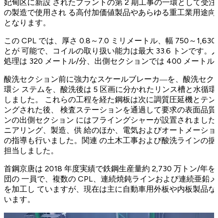
妃甸区に新設 されたプラントの第 2 期工事の一環として受
の製造で使用され る高付加価値製品やあらゆる重工業用途向
となります。
この CPL では、厚さ 0.8～7.0 ミリメートル、幅 750～1
とが 可能で、コイルの取り扱い能力は最大 33.6 トンです。入
処理は 320 メートル/分、出側セクションでは 400 メート
酸洗セクション前に強力なスケールブレーカ―を、酸洗セクシ
環シ ステムを、酸洗後は 5 区画に分かれたリンス槽と水循
しました。 これらの工程を経た鋼板は次に調質圧延機とテ
ングされた後、 検査ステーションを通過して要求の表面品
ンの出側セクション にはフライングシャーが設置されました。
ニアリング、製造、供 給のほか、電気およびオートメーシ
の指導も行いました。関連 の土木工事および酸洗ラインの
担当しました。
首鋼京唐は 2018 年度実績で鉄鋼生産量約 2,730 万トン
団の 一員で、複数の CPL、連続焼鈍ラインおよび連続亜鉛
を加工し ていますが、現在は主に自動車用外板や内板製品
います。