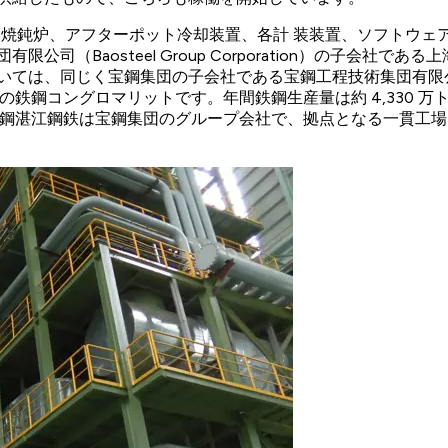
es Japan は、焼鈍炉、アフターポット冷却装置、各計 装装置、
steel Group Corporation）の子会社である上海宝信軟件 股
じく宝鋼集団の子会社である宝鋼工程技術集団有限公司（ Bao Steel En
鉄鋼コングロマリットです。年間鉄鋼生産量は約 4,330 万ト
 月。 宝鋼湛江鋼鉄は宝鋼集団のグループ会社で、拠点となる一貫