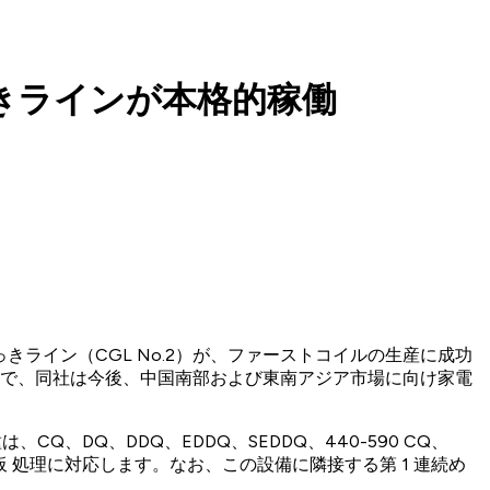
続めっきラインが本格的稼働
給した第 2 連続めっきライン（CGL No.2）が、ファーストコイルの生産に成功
イン で、同社は今後、中国南部および東南アジア市場に向け家電
鋼種は、CQ、DQ、DDQ、EDDQ、SEDDQ、440-590 CQ、
mm までの鋼板 処理に対応します。なお、この設備に隣接する第 1 連続め