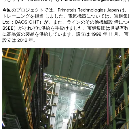
今回のプロジェクトでは、Primetals Technologi
トレーニングを担当 しました。電気機器については、宝鋼集団有限公司（Bao
Ltd.：BAOSIGHT）が、また、ラインのその他機械設 備については、同
BSEE）がそれぞれ供給を手掛けました。宝鋼集団は世界有数の
に高品質の製品を供給しています。設立は 1998 年 11
設立は 2012 年。