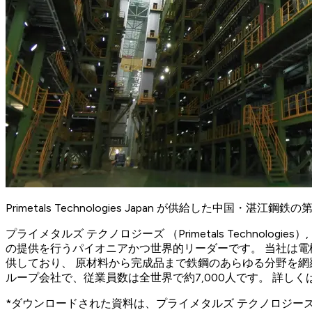
Primetals Technologies Japan が供給した中国・湛江
プライメタルズ テクノロジーズ （Primetals Techn
の提供を行うパイオニアかつ世界的リーダーです。 当社は
供しており、 原材料から完成品まで鉄鋼のあらゆる分野を網
ループ会社で、従業員数は全世界で約7,000人です。 詳し
*ダウンロードされた資料は、プライメタルズ テクノロジ