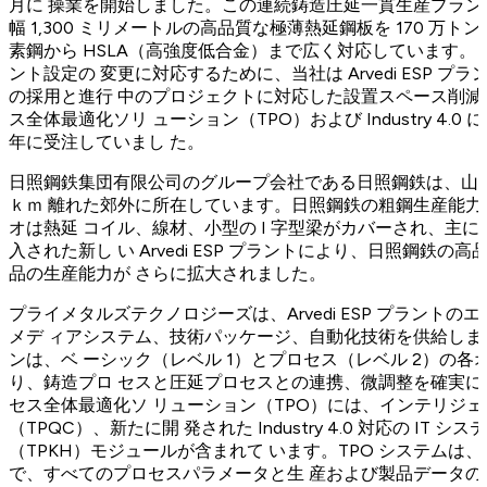
月に 操業を開始しました。この連続鋳造圧延一貫生産プラント
幅 1,300 ミリメートルの高品質な極薄熱延鋼板を 170 
素鋼から HSLA（高強度低合金）まで広く対応しています
ント設定の 変更に対応するために、当社は Arvedi ESP 
の採用と進行 中のプロジェクトに対応した設置スペース削
ス全体最適化ソリ ューション（TPO）および Industry 4.
年に受注していまし た。
日照鋼鉄集団有限公司のグループ会社である日照鋼鉄は、山東
ｋｍ 離れた郊外に所在しています。日照鋼鉄の粗鋼生産能力は約
オは熱延 コイル、線材、小型の I 字型梁がカバーされ、主
入された新し い Arvedi ESP プラントにより、日照鋼鉄
品の生産能力が さらに拡大されました。
プライメタルズテクノロジーズは、Arvedi ESP プラント
メデ ィアシステム、技術パッケージ、自動化技術を供給し
ンは、ベ ーシック（レベル 1）とプロセス（レベル 2）の
り、鋳造プロ セスと圧延プロセスとの連携、微調整を確実
セス全体最適化ソ リューション（TPO）には、インテリジ
（TPQC）、新たに開 発された Industry 4.0 対応の I
（TPKH）モジュールが含まれて います。TPO システム
で、すべてのプロセスパラメータと生 産および製品データ