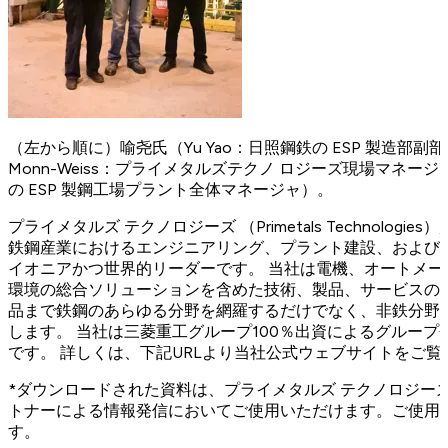
（左から順に）喻尧氏（Yu Yao：日照鋼鉄の ESP 製造部副部
Monn-Weiss：プライメタルズテクノ ロジーズ現場マネージャ）
の ESP 製鋼工場プラント全体マネージャ）。
プライメタルズ テクノロジーズ （Primetals Technolog
鉄鋼産業におけるエンジニアリング、プラント建設、および
イオニアかつ世界的リーダーです。 当社は電機、オートメ
環境の総合ソリューションを含めた技術、製品、サービスの
品まで鉄鋼のあらゆる分野を網羅するだけでなく、非鉄分野
します。 当社は三菱重工グループ100％出資によるグループ会
です。 詳しくは、下記URLより当社公式ウェブサイトをご覧
*ダウンロードされた資料は、プライメタルズ テクノロジー
トナーによる情報発信においてご使用いただけます。ご使用
す。