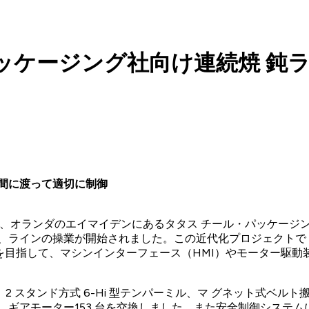
ッケージング社向け連続焼 鈍
年間に渡って適切に制御
es）は、オランダのエイマイデンにあるタタス チール・パッケージング社（T
、ラインの操業が開始されました。この近代化プロジェクトで
とを目指して、マシンインターフェース（HMI）やモーター駆
 スタンド方式 6-Hi 型テンパーミル、マ グネット式ベル
し、ギアモーター153 台を交換しました。また安全制御システ