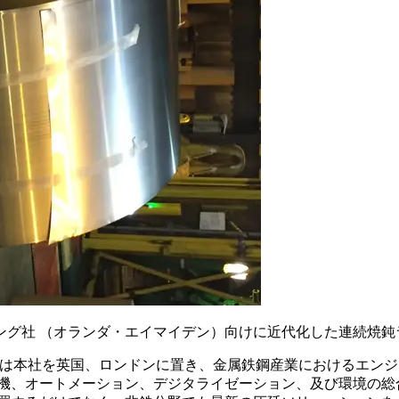
グ社 （オランダ・エイマイデン）向けに近代化した連続焼鈍ラ
ologies）, は本社を英国、ロンドンに置き、金属鉄鋼産業にお
電機、オートメーション、デジタライゼーション、及び環境の総