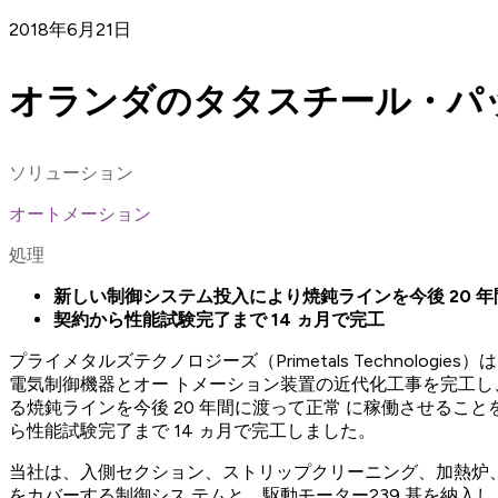
2018年6月21日
オランダのタタスチール・パ
ソリューション
オートメーション
処理
新しい制御システム投入により焼鈍ラインを今後 20 
契約から性能試験完了まで 14 ヵ月で完工
プライメタルズテクノロジーズ（Primetals Technologi
電気制御機器とオー トメーション装置の近代化工事を完工し
る焼鈍ラインを今後 20 年間に渡って正常 に稼働させるこ
ら性能試験完了まで 14 ヵ月で完工しました。
当社は、入側セクション、ストリップクリーニング、加熱炉、2
をカバーする制御シス テムと、駆動モーター239 基を納入