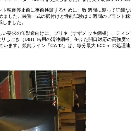
ト稼働停止前に事前検証するために、数 週間に渡って詳細な
めました。装置一式の据付けと性能試験は 3 週間のプラント
成しました。
い要求の缶製造向けに、ブリキ（すずメ ッキ鋼板）、ティン
」、絞りしごき（D&I）缶用の清浄鋼板、缶ふた開口対応の高強
。焼鈍ライン「CA 12」は、毎分最大 600 m の処理速度で、厚