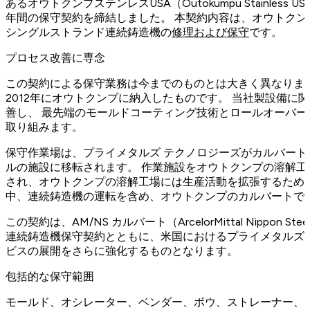
あるオウトクンプステンレスUSA（Outokumpu Stainles
年間の保守契約を締結しました。 本契約内容は、オウトク
シングルストランド連続鋳造機の
修理および保守
です。
プロセス改善に専念
この契約による保守業務は今までのものとは大きく異なりま
2012年にオウトクンプに納入したものです。 当社製設備に
善し、 最先端のモールドコーティング技術とロールオーバ
取り組みます。
保守作業場は、プライメタルズ テクノロジーズがカルバート市
ルの施設に移転されます。 作業施設をオウトクンプの溶解
され、オウトクンプの溶解工場には生産活動を拡張するため
中、連続鋳造機の運転を含め、オウトクンプのカルバートで
この契約は、AM/NS カルバート（ArcelorMittal Nippon Ste
連続鋳造機保守契約とともに、米国におけるプライメタルズ
ビスの展開をさらに強化するものとなります。
包括的な保守範囲
モールド、オシレーター、ベンダー、ボウ、ストレーナー、