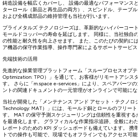
鋳造設備を幅広くカバーし、 設備の最適なパフォーマンスと
ターロール（新品と再生品の両方）、スピンドル、テーブル
および全構成部品の維持管理も当社が行います。
プライメタルズ テクノロジーズは、革新的なハイパーコー
モールドコッパーの寿命を延ばします。 同様に、当社独自
の性能と耐久性を向上させます。 また、このたびの契約には
ア機器の保守作業指導、操作専門家によるサポートサービス
先端技術の活用
先進的な操業管理プラットフォーム「スループロセスオプティマイゼ
Optimization: TPO）」を通じて、お客様がリモートア
す。 さらに「m.space e-services」により、スペア
ントの関連ドキュメントの一元管理がオンラインで可能にな
当社が開発した「メンテナンス アンド アセット・テクノロジー（Main
Technology: MAT）」には、モールド銅とロールのフ
す。 MAT の保守予測スケジューリングは信頼性を重視す
を最適化します。 グラフィカルな作業指示追跡、全般にわ
レポートのための KPI ダッシュボードも備えています。 携
トでの操作も可能で、現場でもオフラインでもアクセス可能