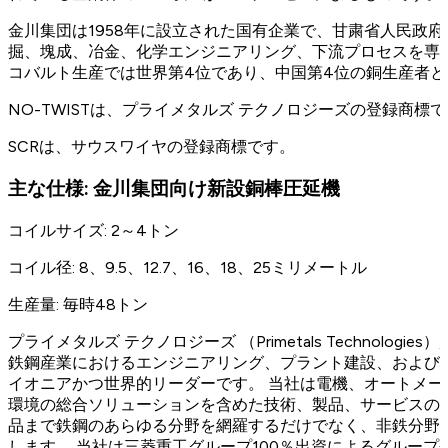
金川集団は1958年に設立された国有企業で、甘粛省人民政
掘、塊成、冶金、化学エンジニアリング、下流プロセスを専
コバルト生産では世界第4位であり、中国第4位の銅生産者
NO-TWISTは、プライメタルズ テクノロジーズの登録商標
SCRは、サウスワイヤの登録商標です。
主な仕様: 金川集団向け新設銅棒圧延機
コイルサイズ: 2～4トン
コイル径: 8、9.5、12.7、16、18、25ミリメートル
生産量: 毎時48トン
プライメタルズ テクノロジーズ （Primetals Technolog
鉄鋼産業におけるエンジニアリング、プラント建設、および
イオニアかつ世界的リーダーです。 当社は電機、オートメ
環境の総合ソリューションを含めた技術、製品、サービスの
品まで鉄鋼のあらゆる分野を網羅するだけでなく、非鉄分野
します。 当社は三菱重工グループ100％出資によるグループ会