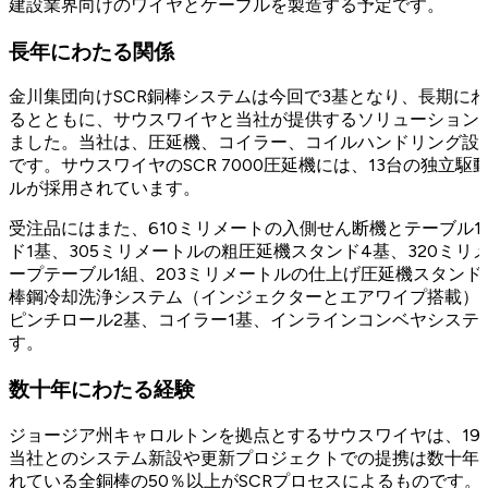
建設業界向けのワイヤとケーブルを製造する予定です。
長年にわたる関係
金川集団向けSCR銅棒システムは今回で3基となり、長期に
るとともに、サウスワイヤと当社が提供するソリューション
ました。当社は、圧延機、コイラー、コイルハンドリング設
です。サウスワイヤのSCR 7000圧延機には、13台の独立駆動型ス
ルが採用されています。
受注品にはまた、610ミリメートの入側せん断機とテーブル1
ド1基、305ミリメートルの粗圧延機スタンド4基、320ミ
ープテーブル1組、203ミリメートルの仕上げ圧延機スタン
棒鋼冷却洗浄システム（インジェクターとエアワイプ搭載）1
ピンチロール2基、コイラー1基、インラインコンベヤシステ
す。
数十年にわたる経験
ジョージア州キャロルトンを拠点とするサウスワイヤは、196
当社とのシステム新設や更新プロジェクトでの提携は数十年
れている全銅棒の50％以上がSCRプロセスによるものです。