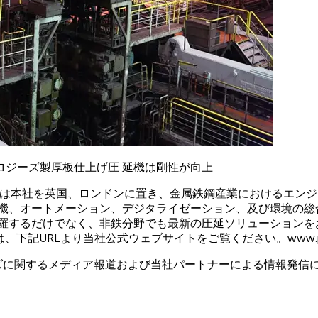
ロジーズ製厚板仕上げ圧 延機は剛性が向上
ologies）, は本社を英国、ロンドンに置き、金属鉄鋼産業にお
電機、オートメーション、デジタライゼーション、及び環境の総
羅するだけでなく、非鉄分野でも最新の圧延ソリューションをお
くは、下記URLより当社公式ウェブサイトをご覧ください。
www.p
ーズに関するメディア報道および当社パートナーによる情報発信