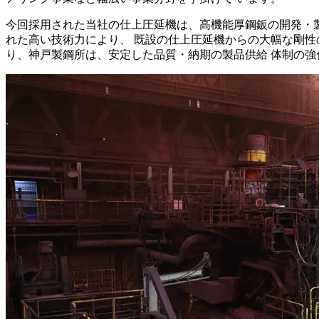
今回採用された当社の仕上圧延機は、高機能厚鋼鈑の開発・
れた高い技術力により、 既設の仕上圧延機からの大幅な剛性の向上
り、神戸製鋼所は、安定した品質・納期の製品供給 体制の