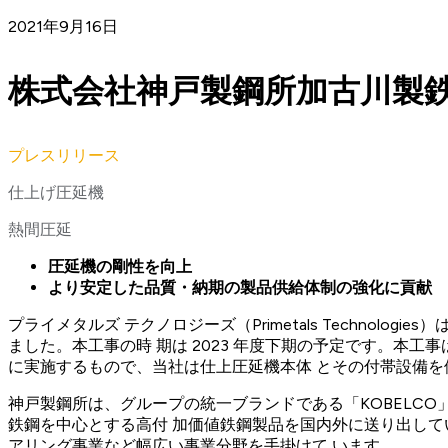
2021年9月16日
株式会社神戸製鋼所加古川製鉄
プレスリリース
仕上げ圧延機
熱間圧延
圧延機の剛性を向上
より安定した品質・納期の製品供給体制の強化に貢献
プライメタルズ テクノロジーズ（Primetals Techn
ました。本工事の時 期は 2023 年度下期の予定です。本工
に実施するもので、当社は仕上圧延機本体 とその付帯設備
神戸製鋼所は、グループの統一ブランドである「KOBELC
鉄鋼を中心とする高付 加価値鉄鋼製品を国内外に送り出して
アリング事業など幅広い事業分野を手掛けて います。