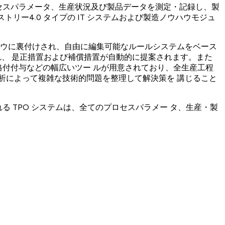
ロセスパラメータ、生産状況及び製品データを測定・記録し、製
トリー4.0 タイプの IT システムおよび製造ノウハウモジュ
ハウに裏付けされ、自由に編集可能なルールシステムをベース
れ、 是正措置および補償措置が自動的に提案されます。また
品格付付与などの幅広いツー ルが用意されており、全生産工程
析によって複雑な技術的問題を整理して解決策を 講じること
る TPO システムは、全てのプロセスパラメー タ、生産・製