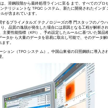
テムは、溶鋼段階から最終処理ラインに至る まで、すべてのプ
テリジェントな TPQC システム、新たに開発されたインダ ス
モジュールが含まれています。
するプライメタルズ テクノロジーズの専 門スタッフのノウ
入により、品質の逸脱が発生した場合には原因となる工程が解析さ
C）、主要性能指標（KPI）、予め設定したルールに基づいた製
ータか ら大量のデータを容易に取出し可能で、そのデータ解
れます。
ション（TPO システ ム）。中国山東省の日照鋼鉄に導入され
理。