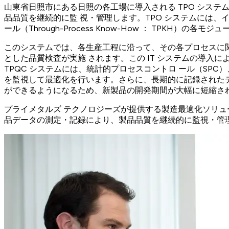
山東省日照市にある日照の各工場に導入される TPO シス
品品質を継続的に監 視・管理します。TPO システムには、イン
ール（Through-Process Know-How ： TPKH）の各
このシステムでは、各生産工程に沿って、その各プロセスに関
とした品質検査が実施 されます。この IT システムの導
TPQC システムには、統計的プロセスコントロ ール（SP
を監視して最適化を行います。さらに、長期的に記録されたデ
ができるようになるため、新製品の開発期間が大幅に短縮さ
プライメタルズ テクノロジーズが提供する製造最適化ソリュー
品データの測定・記録により、製品品質を継続的に監視・管