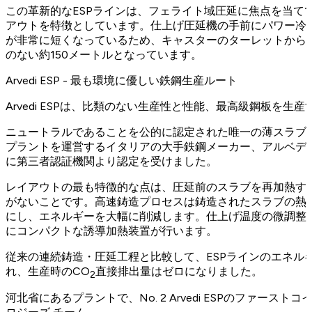
この革新的なESPラインは、フェライト域圧延に焦点を当て
アウトを特徴としています。仕上げ圧延機の手前にパワー冷
が非常に短くなっているため、キャスターのターレットからN
のない約150メートルとなっています。
Arvedi ESP - 最も環境に優しい鉄鋼生産ルート
Arvedi ESPは、比類のない生産性と性能、最高級鋼板を
ニュートラルであることを公的に認定された唯一の薄スラブ鋳
プラントを運営するイタリアの大手鉄鋼メーカー、アルベディ製鉄所（Ac
に第三者認証機関より認定を受けました。
レイアウトの最も特徴的な点は、圧延前のスラブを再加熱す
がないことです。高速鋳造プロセスは鋳造されたスラブの熱
にし、エネルギーを大幅に削減します。仕上げ温度の微調整
にコンパクトな誘導加熱装置が行います。
従来の連続鋳造・圧延工程と比較して、ESPラインのエネル
れ、生産時のCO
直接排出量はゼロになりました。
2
河北省にあるプラントで、No. 2 Arvedi ESPのファース