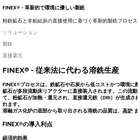
FINEX® - 革新的で環境に優しい製銑
粉鉄鉱石と非粘結炭の直接使用に基づく革新的製銑プロセス
ソリューション
製銑
直接還元
FINEX® - 従来法に代わる溶銑生産
FINEX®プロセスは、鉄鉱石や石炭から低コストかつ環境に
鉱石が多段流動床リアクターに直接装入されます。この流動
て、粉鉱石が加熱・還元され、直接還元鉄（DRI）が生成され
れます。
溶融ガス化炉の底部から取り出される溶銑の品質は、
高炉
ま
FINEX®の導入利点
経済的効果