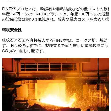
FINEX®プロセスは、粉鉱石や非粘結炭などの低コストの
年産150万トンのFINEX®プラントは、年産300万トンの
の設備投資は約10％低減され、酸素や電力コストを含めた操業
環境安全性
鉄鉱石と石炭を直接装入するFINEX®は、コークス炉、焼
す。 FINEX®はすでに、製鉄業界で最も厳しい環境規制にも
CO
の生産も可能です。
2