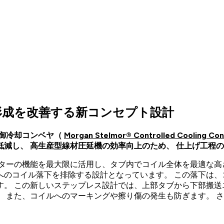
ル形成を改善する新コンセプト設計
制御冷却コンベヤ（
Morgan Stelmor® Controlled Cooling Co
減し、 高生産型線材圧延機の効率向上のため、 仕上げ工程
ーターの機能を最大限に活用し、タブ内でコイル全体を最適な高
へのコイル落下を排除する設計となっています。 この落下は
す。 この新しいステップレス設計では、上部タブから下部搬送
。 また、コイルへのマーキングや擦り傷の発生も防ぎます。 