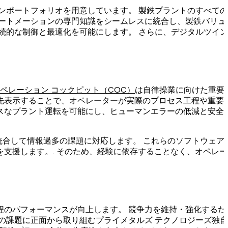
ンポートフォリオを用意しています。
製鉄プラントのすべての
ートメーションの専門知識をシームレスに統合し、製鉄バリュ
続的な制御と最適化を可能にします。
さらに、デジタルツイン
オペレーション コックピット（COC）
は自律操業に向けた重要
先表示することで、オペレーターが実際のプロセス工程や重要
スなプラント運転を可能にし、ヒューマンエラーの低減と安全
統合して情報過多の課題に対応します。
これらのソフトウェア
を支援します。
.
そのため、経験に依存することなく、オペレー
程のパフォーマンスが向上します。
競争力を維持・強化するた
の課題に正面から取り組むプライメタルズ テクノロジーズ独