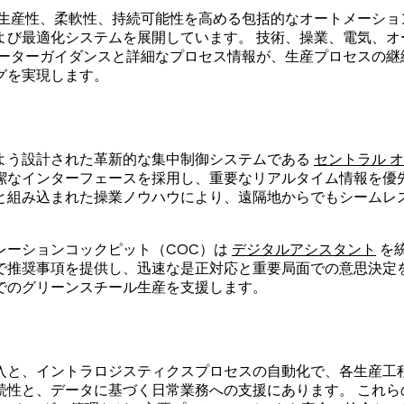
、生産性、柔軟性、持続可能性を高める包括的なオートメーショ
よび最適化システムを展開しています。
技術、操業、電気、オ
ーターガイダンスと詳細なプロセス情報が、生産プロセスの継
グを実現します。
よう設計された革新的な集中制御システムである
セントラル 
潔なインターフェースを採用し、重要なリアルタイム情報を優
と組み込まれた操業ノウハウにより、遠隔地からでもシームレ
レーションコックピット（COC）は
デジタルアシスタント
を
で推奨事項を提供し、迅速な是正対応と重要局面での意思決定
でのグリーンスチール生産を支援します。
入と、イントラロジスティクスプロセスの自動化で、各生産工
続性と、データに基づく日常業務への支援にあります。
これら