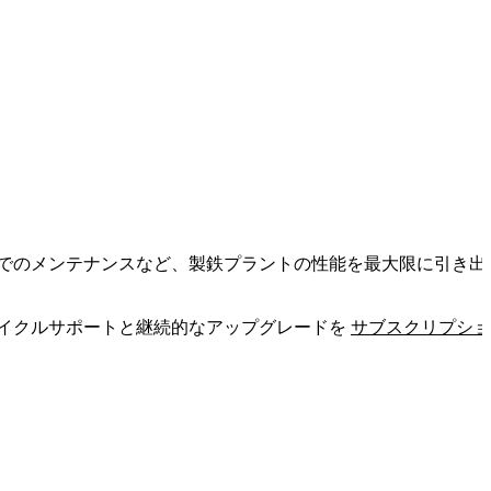
ンでのメンテナンスなど、製鉄プラントの性能を最大限に引き出
イクルサポートと継続的なアップグレードを
サブスクリプショ