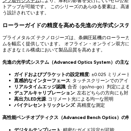
ンプ取付システム
により、摩耗の影響を受けにくいゼロ公差
トアップが可能です。 このシリーズのあらゆる要素は、高
う設計されています。
ローラーガイドの精度を高める先進の光学式システ
プライメタルズ テクノロジーズは、条鋼圧延機のローラー
ムを幅広く提供しています。 オフライン・オンライン双方
まざまなミル構成において製品品質を高めます。
先進の光学式システム（Advanced Optics System）の主
ガイドおよびブラケットの設定精度:
±0.025 ミリメー
直感的なインターフェース
: タッチスクリーンでのアイ
リアルタイムエッジ認識
: 合否（go/no-go）判定
デュアルキャリブレーション
: 左右どちらの方向にも対
高出力LED光源
: コリメート光による均一な照明
バイテレセントリックレンズ
: 高精度な測定
高性能ベンチオプティクス（Advanced Bench Optics）の
デジタルテンプレート
: 精密なガイド設定が可能