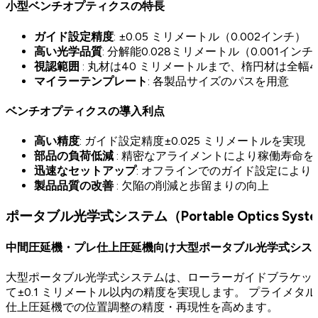
小型ベンチオプティクスの特長
ガイド設定精度
: ±0.05 ミリメートル（0.002インチ）
高い光学品質
: 分解能0.028ミリメートル（0.001インチ
視認範囲
: 丸材は40 ミリメートルまで、楕円材は全幅
マイラーテンプレート
: 各製品サイズのパスを用意
ベンチオプティクスの導入利点
高い精度
: ガイド設定精度±0.025 ミリメートルを実現
部品の負荷低減
: 精密なアライメントにより稼働寿命を
迅速なセットアップ
: オフラインでのガイド設定により
製品品質の改善
: 欠陥の削減と歩留まりの向上
ポータブル光学式システム（Portable Optics Syst
中間圧延機・プレ仕上圧延機向け大型ポータブル光学式シス
大型ポータブル光学式システムは、ローラーガイドブラケッ
て±0.1 ミリメートル以内の精度を実現します。 プライメ
仕上圧延機での位置調整の精度・再現性を高めます。