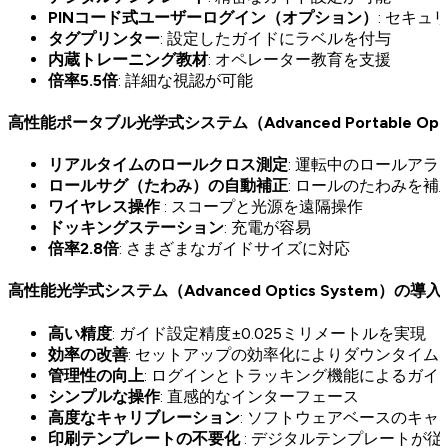
PINコード式ユーザーログイン（オプション）
: セキ
タグプリンター
: 設定したガイドにラベルを付与
内蔵トレーニング教材
: オペレーター教育を支援
倍率5.5倍
: 詳細な視認が可能
高性能ポータブル光学式システム（Advanced Portable Opt
リアルタイムのロールクロス測定
: 運転中のロールア
ロールサグ（たわみ）の自動補正
: ロールのたわみを補
ワイヤレス操作
: スコープと光源を遠隔操作
ドッキングステーション
: 充電が容易
倍率2.8倍
: さまざまなガイドサイズに対応
高性能光学式システム（Advanced Optics System）の導
高い精度
: ガイド設定精度±0.025ミリメートルを実現
効率の改善
: セットアップの効率化によりダウンタイム
管理性の向上
: ログインとトラッキング機能によるガイ
シンプルな操作
: 直感的なインターフェース
高度なキャリブレーション
: ソフトウェアベースのキ
印刷テンプレートの不要化
: デジタルテンプレートが