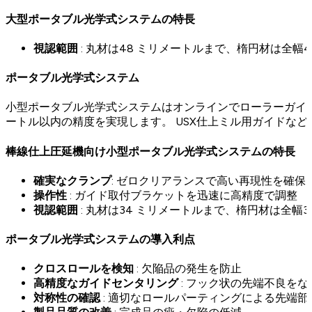
大型ポータブル光学式システムの特長
視認範囲
: 丸材は48 ミリメートルまで、楕円材は全幅
ポータブル光学式システム
小型ポータブル光学式システムはオンラインでローラーガイド
ートル以内の精度を実現します。 USX仕上ミル用ガイドな
棒線仕上圧延機向け小型ポータブル光学式システムの特長
確実なクランプ
: ゼロクリアランスで高い再現性を確保
操作性
: ガイド取付ブラケットを迅速に高精度で調整
視認範囲
: 丸材は34 ミリメートルまで、楕円材は全幅
ポータブル光学式システムの導入利点
クロスロールを検知
: 欠陥品の発生を防止
高精度なガイドセンタリング
: フック状の先端不良を
対称性の確認
: 適切なロールパーティングによる先端部