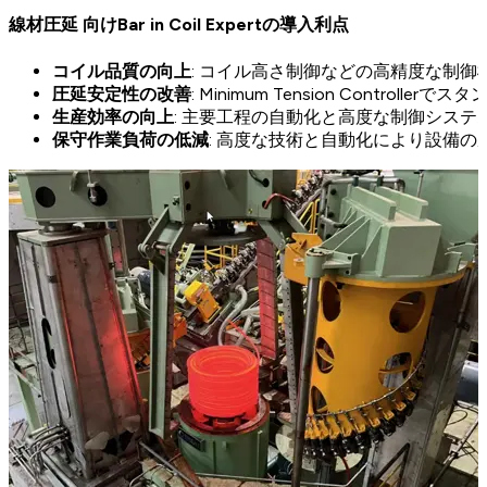
線材圧延 向けBar in Coil Expertの導入利点
コイル品質の向上
: コイル高さ制御などの高精度な制
圧延安定性の改善
: Minimum Tension Con
生産効率の向上
: 主要工程の自動化と高度な制御シス
保守作業負荷の低減
: 高度な技術と自動化により設備