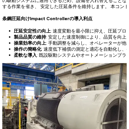
の駆動システムに適用できるため、設備を入れ替えることな
する作業を省き、 安定した圧延条件を維持します。 本コン
条鋼圧延向けImpact Controllerの導入利点
圧延安定性の向上
: 速度変動を最小限に抑え、圧延プ
製品品質の維持
: 安定した速度制御により、品質を向上
操業効率の向上
: 手動調整を減らし、オペレーターが
操作の簡略化
: 速度低下補償の測定と適応を自動化し
柔軟な導入
: 既設駆動システムやオートメーションプ