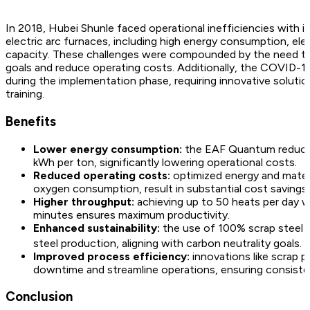
In 2018, Hubei Shunle faced operational inefficiencies with i
electric arc furnaces, including high energy consumption, ele
capacity. These challenges were compounded by the need to a
goals and reduce operating costs. Additionally, the COVID-19
during the implementation phase, requiring innovative soluti
training.
Benefits
Lower energy consumption:
the EAF Quantum reduces
kWh per ton, significantly lowering operational costs.
Reduced operating costs:
optimized energy and materi
oxygen consumption, result in substantial cost savings.
Higher throughput:
achieving up to 50 heats per day w
minutes ensures maximum productivity.
Enhanced sustainability:
the use of 100% scrap steel 
steel production, aligning with carbon neutrality goals.
Improved process efficiency:
innovations like scrap p
downtime and streamline operations, ensuring consistent
Conclusion