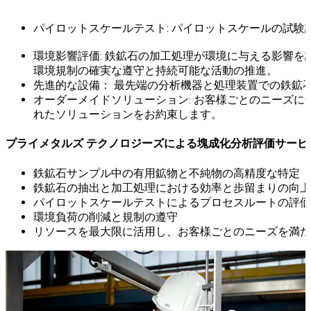
パイロットスケールテスト: パイロットスケールの試
環境影響評価: 鉄鉱石の加工処理が環境に与える影響
環境規制の確実な遵守と持続可能な活動の推進。
先進的な設備： 最先端の分析機器と処理装置での鉄鉱
オーダーメイドソリューション: お客様ごとのニーズ
れたソリューションをお約束します。
プライメタルズ テクノロジーズによる塊成化分析評価サービ
鉄鉱石サンプル中の有用鉱物と不純物の高精度な特定
鉄鉱石の抽出と加工処理における効率と歩留まりの向上
パイロットスケールテストによるプロセスルートの評価
環境負荷の削減と規制の遵守
リソースを最大限に活用し、お客様ごとのニーズを満た