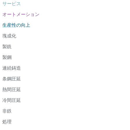
サービス
オートメーション
生産性の向上
塊成化
製銑
製鋼
連続鋳造
条鋼圧延
熱間圧延
冷間圧延
非鉄
処理