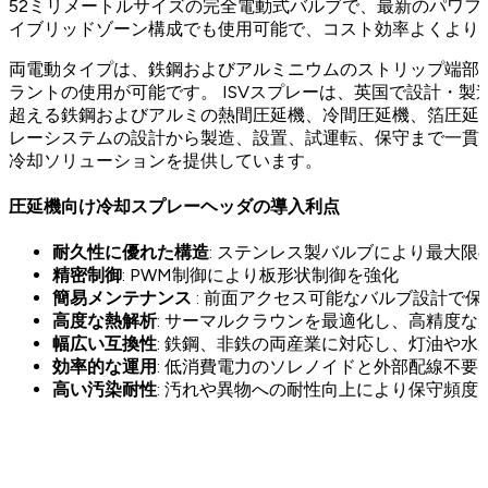
52ミリメートルサイズの完全電動式バルブで、最新のパワフ
イブリッドゾーン構成でも使用可能で、コスト効率よくより
両電動タイプは、鉄鋼およびアルミニウムのストリップ端部
ラントの使用が可能です。 ISVスプレーは、英国で設計・製
超える鉄鋼およびアルミの熱間圧延機、冷間圧延機、箔圧延機
レーシステムの設計から製造、設置、試運転、保守まで一貫
冷却ソリューションを提供しています。
圧延機向け冷却スプレーヘッダの導入利点
耐久性に優れた構造
: ステンレス製バルブにより最大
精密制御
: PWM制御により板形状制御を強化
簡易メンテナンス
: 前面アクセス可能なバルブ設計で
高度な熱解析
: サーマルクラウンを最適化し、高精度な
幅広い互換性
: 鉄鋼、非鉄の両産業に対応し、灯油や水
効率的な運用
: 低消費電力のソレノイドと外部配線不要
高い汚染耐性
: 汚れや異物への耐性向上により保守頻度