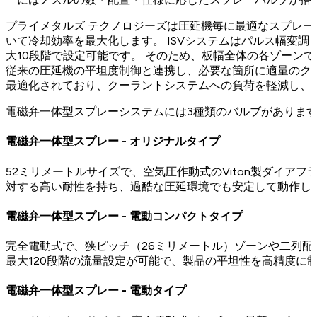
プライメタルズ テクノロジーズは圧延機毎に最適なスプレ
いて冷却効率を最大化します。 ISVシステムはパルス幅変
大10段階で設定可能です。 そのため、板幅全体の各ゾーンで
従来の圧延機の平坦度制御と連携し、必要な箇所に適量のク
最適化されており、クーラントシステムへの負荷を軽減し、
電磁弁一体型スプレーシステムには3種類のバルブがありま
電磁弁一体型スプレー - オリジナルタイプ
52ミリメートルサイズで、空気圧作動式のViton製ダイア
対する高い耐性を持ち、過酷な圧延環境でも安定して動作し
電磁弁一体型スプレー - 電動コンパクトタイプ
完全電動式で、狭ピッチ（26ミリメートル）ゾーンや二列配
最大120段階の流量設定が可能で、製品の平坦性を高精度に
電磁弁一体型スプレー - 電動タイプ