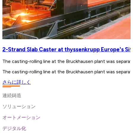
2-Strand Slab Caster at thyssenkrupp Europe's Si
The casting-rolling line at the Bruckhausen plant was separ
The casting-rolling line at the Bruckhausen plant was separ
さらに詳しく
連続鋳造
ソリューション
オートメーション
デジタル化