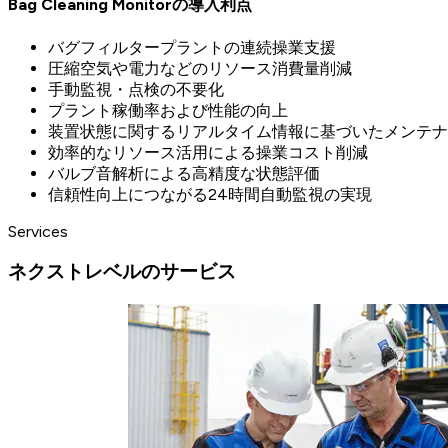
Bag Cleaning Monitorの導入利点
バグフィルタープラントの連続操業支援
圧縮空気や電力などのリソース消費量削減
手動監視・点検の不要化
プラント稼働率および性能の向上
装置状態に関するリアルタイム情報に基づいたメンテナ
効率的なリソース活用による操業コスト削減
バルブ音解析による高精度な状態評価
信頼性向上につながる24時間自動監視の実現
Services
ネクストレベルのサービス