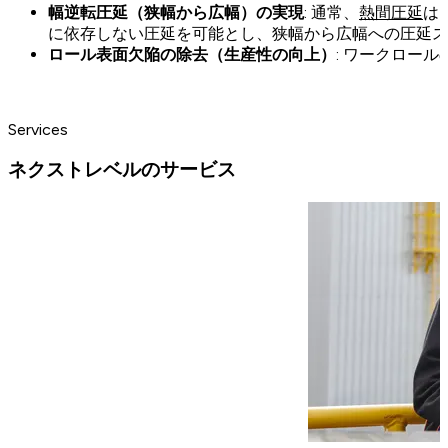
幅逆転圧延（狭幅から広幅）の実現
: 通常、
熱間圧延
は
に依存しない圧延を可能とし、狭幅から広幅への圧延ス
ロール表面欠陥の除去（生産性の向上）
: ワークロー
Services
ネクストレベルのサービス