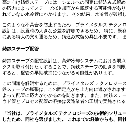
高炉向け鋳鉄ステーブには、シェルへの固定に鋳込み式留め
の応力によってステーブの冷却面から脱落する可能性があり
れていない水冷管にかかります。 その結果、水冷管が破損
このような不具合を防止するため、プライメタルズ テクノ
設計は、設置時の大きな公差を許容できるため、 特に、既存
にある特大の穴を通るため、鋳込み式留め具は不要です。 
鋳鉄ステーブ配管
鋳鉄ステーブの配管設計は、高炉冷却システムにおける弱点
クスを取り付けたりすることで、鋳鉄ステーブの動きを制限
すると、配管の早期破損につながる可能性があります。
この問題を解消するために、プライメタルズ テクノロジーズ
鉄ステーブの膨張は、この固定点から上方向に逃がされます
よって配管に応力がかかるのを防ぎます。 また、鋳鉄ステー
ウド管とプロセス配管の溶接は製造業者の工場で実施される
「当社は、プライメタルズ テクノロジーズの技術的ソリュ
したため、同社を選びました。 これまでの経験からも、同