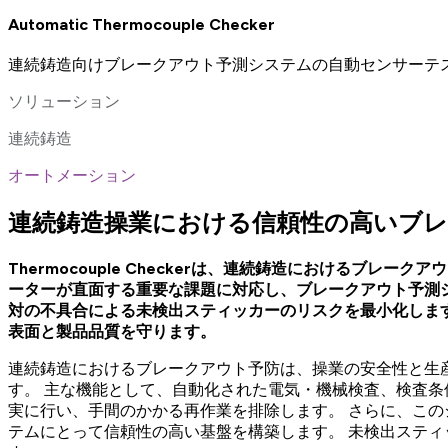
Automatic Thermocouple Checker
連続鋳造向けブレークアウト予測システムの自動センサーテ
ソリューション
連続鋳造
オートメーション
連続鋳造操業における信頼性の高いブ
Thermocouple Checkerは、連続鋳造における
ーターが直面する重要な課題に対応し、ブレークアウト予測
対の不具合による未検出スティッカーのリスクを最小化します。 
表面と製品品質を守ります。
連続鋳造におけるブレークアウト予防は、操業の安全性と生産効率
す。 主な機能として、自動化された電気・機械検査、検査
実に行い、手間のかかる再作業を排除します。 さらに、こ
テムにとって信頼性の高い基盤を構築します。 未検出スティッカ