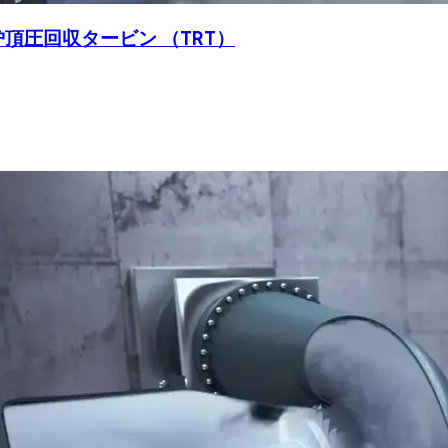
炉頂圧回収タービン （TRT）