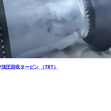
炉頂圧回収タービン （TRT）