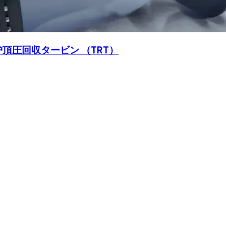
炉頂圧回収タービン （TRT）